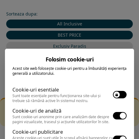
Sorteaza dupa:
All Inclusive
BEST PRICE
Exclusiv Paradis
Stele 1-5
Folosim cookie-uri
Stele 5-1
Acest site web folosește cookie-uri pentru a îmbunătăți experiența
generală a utilizatorului.
Cookie-uri esentiale
Sunt toate esențiale pentru funcționarea site-ului și
trebuie să rămână active în sistemul nostru.
Filtrarea nu a returnat niciun rezultat
Cookie-uri de analiză
Incearca sa folosesti o cautarea mai generala sau alege
Sunt cookie-uri anonime prin care analizăm date despre
alte fitre.
pagini vizualizate, traseul și acțiunile utilizatorilor în site.
Cookie-uri publicitare
Aceste cookie-uri sunt utile în scopul afișării bannerelor cu