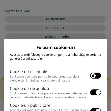
Sorteaza dupa:
All Inclusive
BEST PRICE
Exclusiv Paradis
Stele 1-5
Folosim cookie-uri
Stele 5-1
Acest site web folosește cookie-uri pentru a îmbunătăți experiența
generală a utilizatorului.
Cookie-uri esentiale
Sunt toate esențiale pentru funcționarea site-ului și
trebuie să rămână active în sistemul nostru.
Filtrarea nu a returnat niciun rezultat
Cookie-uri de analiză
Incearca sa folosesti o cautarea mai generala sau alege
Sunt cookie-uri anonime prin care analizăm date despre
alte fitre.
pagini vizualizate, traseul și acțiunile utilizatorilor în site.
Cookie-uri publicitare
Aceste cookie-uri sunt utile în scopul afișării bannerelor cu