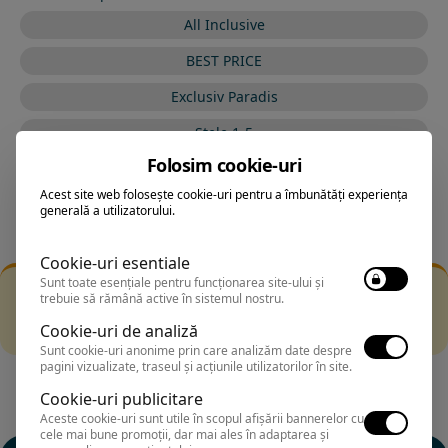
All Inclusive
BEST PRICE
Exclusiv Paradis
Stele 1-5
Folosim cookie-uri
Stele 5-1
Acest site web folosește cookie-uri pentru a îmbunătăți experiența
generală a utilizatorului.
Cookie-uri esentiale
Sunt toate esențiale pentru funcționarea site-ului și
Filtrarea nu a returnat niciun rezultat
trebuie să rămână active în sistemul nostru.
Incearca sa folosesti o cautarea mai generala sau alege
Cookie-uri de analiză
alte fitre.
Sunt cookie-uri anonime prin care analizăm date despre
pagini vizualizate, traseul și acțiunile utilizatorilor în site.
Cookie-uri publicitare
Aceste cookie-uri sunt utile în scopul afișării bannerelor cu
cele mai bune promoții, dar mai ales în adaptarea și