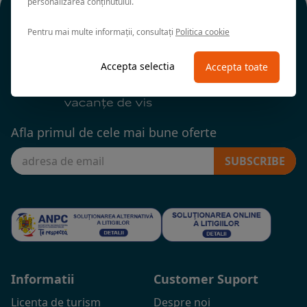
personalizarea conținutului.
Pentru mai multe informații, consultați
Politica cookie
Accepta selectia
Accepta toate
Afla primul de cele mai bune oferte
SUBSCRIBE
Informatii
Customer Suport
Licenta de turism
Despre noi