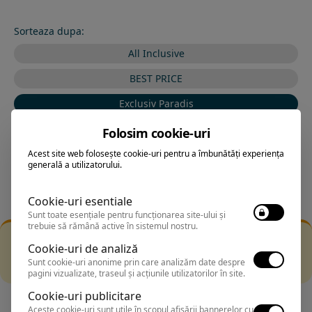
Sorteaza dupa:
All Inclusive
BEST PRICE
Exclusiv Paradis
Stele 1-5
Folosim cookie-uri
Stele 5-1
Acest site web folosește cookie-uri pentru a îmbunătăți experiența
generală a utilizatorului.
Cookie-uri esentiale
Sunt toate esențiale pentru funcționarea site-ului și
trebuie să rămână active în sistemul nostru.
Filtrarea nu a returnat niciun rezultat
Cookie-uri de analiză
Incearca sa folosesti o cautarea mai generala sau alege
Sunt cookie-uri anonime prin care analizăm date despre
alte fitre.
pagini vizualizate, traseul și acțiunile utilizatorilor în site.
Cookie-uri publicitare
Aceste cookie-uri sunt utile în scopul afișării bannerelor cu