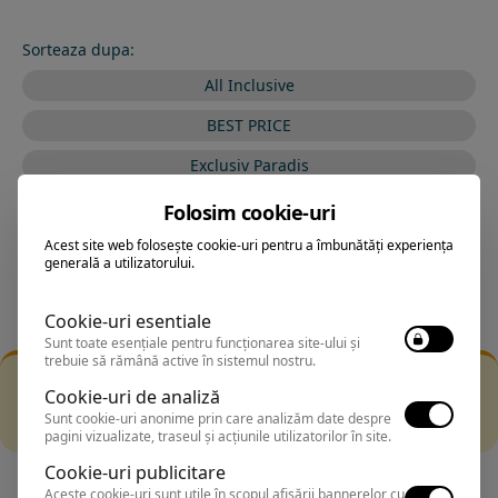
Sorteaza dupa:
All Inclusive
BEST PRICE
Exclusiv Paradis
Stele 1-5
Folosim cookie-uri
Stele 5-1
Acest site web folosește cookie-uri pentru a îmbunătăți experiența
generală a utilizatorului.
Cookie-uri esentiale
Sunt toate esențiale pentru funcționarea site-ului și
trebuie să rămână active în sistemul nostru.
Filtrarea nu a returnat niciun rezultat
Cookie-uri de analiză
Incearca sa folosesti o cautarea mai generala sau alege
Sunt cookie-uri anonime prin care analizăm date despre
alte fitre.
pagini vizualizate, traseul și acțiunile utilizatorilor în site.
Cookie-uri publicitare
Aceste cookie-uri sunt utile în scopul afișării bannerelor cu