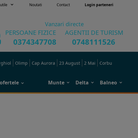
utile
Noutati
Contact
Login parteneri
Vanzari directe
PERSOANE FIZICE
AGENTII DE TURISM
0374347708
0748111526
rghiol
Olimp
Cap Aurora
23 August
2 Mai
Corbu
ofertele
Munte
Delta
Balneo