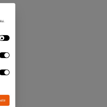
lui.
oate