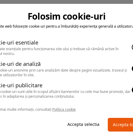
Folosim cookie-uri
ite web folosește cookie-uri pentru a îmbunătăți experiența generală a utilizatoru
ie-uri esentiale
ate esențiale pentru funcționarea site-ului și trebuie să rămână active în
l nostru.
ie-uri de analiză
okie-uri anonime prin care analizăm date despre pagini vizualizate, traseul și
e utilizatorilor în site.
ie-uri publicitare
cookie-uri sunt utile în scopul afișării bannerelor cu cele mai bune promoții, dar
s în adaptarea și personalizarea conținutului.
mai multe informații, consultați
Politica cookie
Accepta selectia
Accepta t