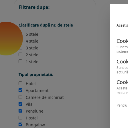
Filtrare dupa:
Clasificare după nr. de stele
Acest s
5 stele
Cook
4 stele
Sunt to
3 stele
sistemu
2 stele
Cook
1 stele
Sunt co
acțiunil
Tipul proprietatii:
Cook
Hotel
Aceste 
Apartament
mai ale
Camere de inchiriat
Vila
Pentru 
Pensiune
Hostel
Bungalow