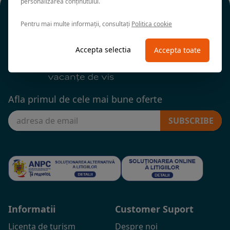
personalizarea conținutului.
Pentru mai multe informații, consultați
Politica cookie
Accepta selectia
Accepta toate
Afla primul de cele mai bune oferte
SUBSCRIBE
Informatii
Customer Suport
Licenta de turism
Despre noi