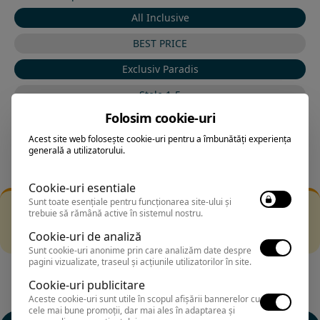
All Inclusive
BEST PRICE
Exclusiv Paradis
Stele 1-5
Folosim cookie-uri
Stele 5-1
Acest site web folosește cookie-uri pentru a îmbunătăți experiența
generală a utilizatorului.
Cookie-uri esentiale
Sunt toate esențiale pentru funcționarea site-ului și
Filtrarea nu a returnat niciun rezultat
trebuie să rămână active în sistemul nostru.
Incearca sa folosesti o cautarea mai generala sau alege
Cookie-uri de analiză
alte fitre.
Sunt cookie-uri anonime prin care analizăm date despre
pagini vizualizate, traseul și acțiunile utilizatorilor în site.
Cookie-uri publicitare
Aceste cookie-uri sunt utile în scopul afișării bannerelor cu
cele mai bune promoții, dar mai ales în adaptarea și