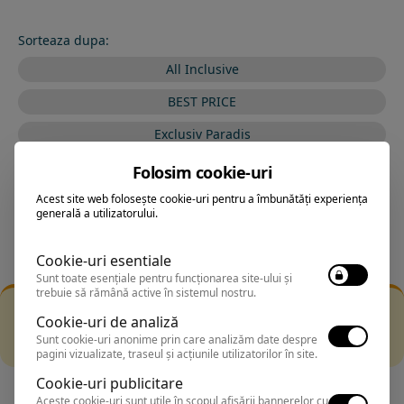
Sorteaza dupa:
All Inclusive
BEST PRICE
Exclusiv Paradis
Stele 1-5
Folosim cookie-uri
Stele 5-1
Acest site web folosește cookie-uri pentru a îmbunătăți experiența
generală a utilizatorului.
Cookie-uri esentiale
Sunt toate esențiale pentru funcționarea site-ului și
trebuie să rămână active în sistemul nostru.
Filtrarea nu a returnat niciun rezultat
Cookie-uri de analiză
Incearca sa folosesti o cautarea mai generala sau alege
Sunt cookie-uri anonime prin care analizăm date despre
alte fitre.
pagini vizualizate, traseul și acțiunile utilizatorilor în site.
Cookie-uri publicitare
Aceste cookie-uri sunt utile în scopul afișării bannerelor cu