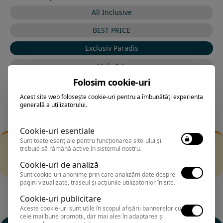
All Inclusive
BEST PRICE
Exclusiv Paradis
Stele 1-5
Folosim cookie-uri
Stele 5-1
Acest site web folosește cookie-uri pentru a îmbunătăți experiența
generală a utilizatorului.
Cookie-uri esentiale
Sunt toate esențiale pentru funcționarea site-ului și
Filtrarea nu a returnat niciun rezultat
trebuie să rămână active în sistemul nostru.
Incearca sa folosesti o cautarea mai generala sau alege
Cookie-uri de analiză
alte fitre.
Sunt cookie-uri anonime prin care analizăm date despre
pagini vizualizate, traseul și acțiunile utilizatorilor în site.
Cookie-uri publicitare
Aceste cookie-uri sunt utile în scopul afișării bannerelor cu
cele mai bune promoții, dar mai ales în adaptarea și