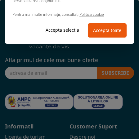
personalizarea conținutului.
Pentru mai multe informații, consultați
Politica cookie
Accepta selectia
Accepta toate
Afla primul de cele mai bune oferte
SUBSCRIBE
Informatii
Customer Suport
Licenta de turism
Despre noi