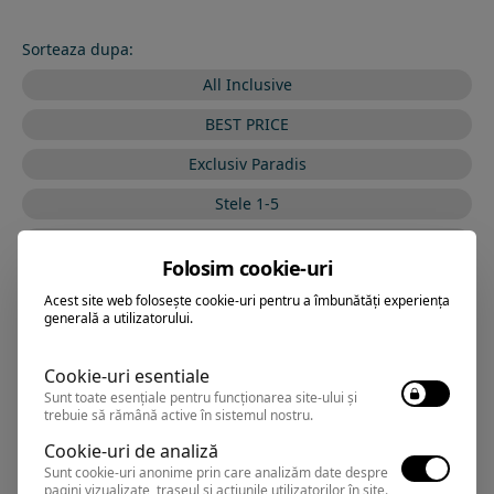
Sorteaza dupa:
All Inclusive
BEST PRICE
Exclusiv Paradis
Stele 1-5
Stele 5-1
Folosim cookie-uri
Acest site web folosește cookie-uri pentru a îmbunătăți experiența
generală a utilizatorului.
VRAJA MARII BY THE
Hotel
SEA
Cookie-uri esentiale
Sunt toate esențiale pentru funcționarea site-ului și
trebuie să rămână active în sistemul nostru.
Eforie Sud
,
Arata pe harta
Cookie-uri de analiză
Rezervari si informatii
Sunt cookie-uri anonime prin care analizăm date despre
pagini vizualizate, traseul și acțiunile utilizatorilor în site.
0374.347.708