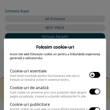
Sorteaza dupa:
All Inclusive
BEST PRICE
Exclusiv Paradis
Stele 1-5
Folosim cookie-uri
Stele 5-1
Acest site web folosește cookie-uri pentru a îmbunătăți experiența
generală a utilizatorului.
Cookie-uri esentiale
Sunt toate esențiale pentru funcționarea site-ului și
trebuie să rămână active în sistemul nostru.
Filtrarea nu a returnat niciun rezultat
Cookie-uri de analiză
Incearca sa folosesti o cautarea mai generala sau alege
Sunt cookie-uri anonime prin care analizăm date despre
alte fitre.
pagini vizualizate, traseul și acțiunile utilizatorilor în site.
Cookie-uri publicitare
Aceste cookie-uri sunt utile în scopul afișării bannerelor cu