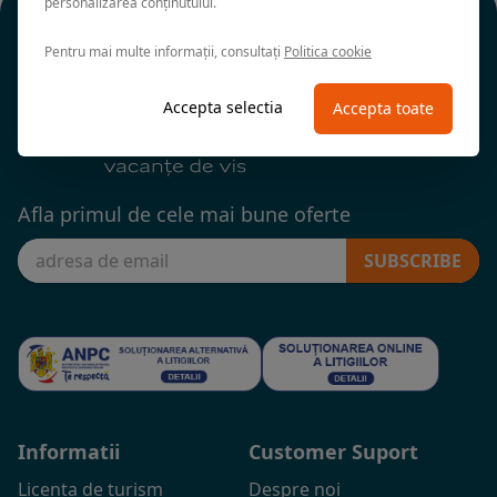
personalizarea conținutului.
Pentru mai multe informații, consultați
Politica cookie
Accepta selectia
Accepta toate
Afla primul de cele mai bune oferte
SUBSCRIBE
Informatii
Customer Suport
Licenta de turism
Despre noi