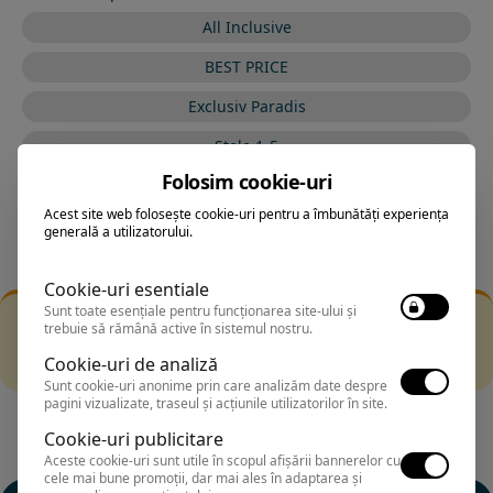
All Inclusive
BEST PRICE
Exclusiv Paradis
Stele 1-5
Folosim cookie-uri
Stele 5-1
Acest site web folosește cookie-uri pentru a îmbunătăți experiența
generală a utilizatorului.
Cookie-uri esentiale
Sunt toate esențiale pentru funcționarea site-ului și
Filtrarea nu a returnat niciun rezultat
trebuie să rămână active în sistemul nostru.
Incearca sa folosesti o cautarea mai generala sau alege
Cookie-uri de analiză
alte fitre.
Sunt cookie-uri anonime prin care analizăm date despre
pagini vizualizate, traseul și acțiunile utilizatorilor în site.
Cookie-uri publicitare
Aceste cookie-uri sunt utile în scopul afișării bannerelor cu
cele mai bune promoții, dar mai ales în adaptarea și