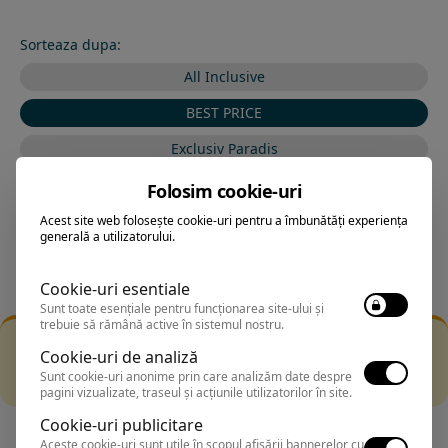
Sorteaza dupa:
All Inclusive
BEST PRICE
Exclusiv Paradis
Stele 1-5
Folosim cookie-uri
Stele 5-1
Acest site web folosește cookie-uri pentru a îmbunătăți experiența
generală a utilizatorului.
Cookie-uri esentiale
Sunt toate esențiale pentru funcționarea site-ului și
trebuie să rămână active în sistemul nostru.
Filtrarea nu a returnat niciun rezultat
Cookie-uri de analiză
Incearca sa folosesti o cautarea mai generala sau alege
Sunt cookie-uri anonime prin care analizăm date despre
alte fitre.
pagini vizualizate, traseul și acțiunile utilizatorilor în site.
Cookie-uri publicitare
Aceste cookie-uri sunt utile în scopul afișării bannerelor cu