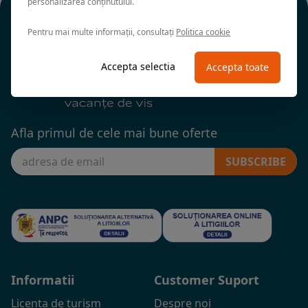
personalizarea conținutului.
Pentru mai multe informații, consultați
Politica cookie
Accepta selectia
Accepta toate
Afla primul de cele mai bune oferte
SUBSCRIBE
Informatii
Customer Suport
Licenta de turism
Despre noi