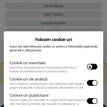
All Inclusive
BEST PRICE
Exclusiv Paradis
Stele 1-5
Folosim cookie-uri
Stele 5-1
Acest site web folosește cookie-uri pentru a îmbunătăți experiența
generală a utilizatorului.
Cookie-uri esentiale
Sunt toate esențiale pentru funcționarea site-ului și
Filtrarea nu a returnat niciun rezultat
trebuie să rămână active în sistemul nostru.
Incearca sa folosesti o cautarea mai generala sau alege
Cookie-uri de analiză
alte fitre.
Sunt cookie-uri anonime prin care analizăm date despre
pagini vizualizate, traseul și acțiunile utilizatorilor în site.
Cookie-uri publicitare
Aceste cookie-uri sunt utile în scopul afișării bannerelor cu
cele mai bune promoții, dar mai ales în adaptarea și