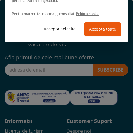
personalizarea conținutului.
Pentru mai multe informații, consultați
Politica cookie
Accepta selectia
Accepta toate
Afla primul de cele mai bune oferte
SUBSCRIBE
Informatii
Customer Suport
Licenta de turism
Despre noi