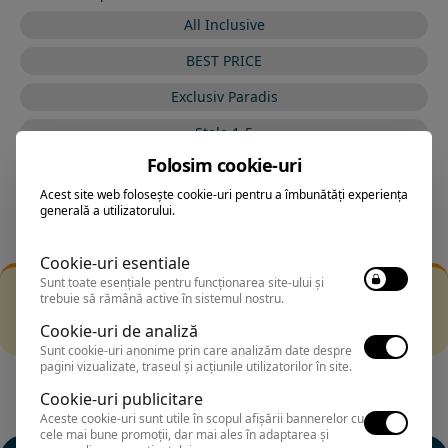
All Inclusive
BEST PRICE
Exclusiv Paradis
Stele 1-5
Folosim cookie-uri
Stele 5-1
Acest site web folosește cookie-uri pentru a îmbunătăți experiența
generală a utilizatorului.
Cookie-uri esentiale
Sunt toate esențiale pentru funcționarea site-ului și
Filtrarea nu a returnat niciun rezultat
trebuie să rămână active în sistemul nostru.
Incearca sa folosesti o cautarea mai generala sau alege
Cookie-uri de analiză
alte fitre.
Sunt cookie-uri anonime prin care analizăm date despre
pagini vizualizate, traseul și acțiunile utilizatorilor în site.
Cookie-uri publicitare
Aceste cookie-uri sunt utile în scopul afișării bannerelor cu
cele mai bune promoții, dar mai ales în adaptarea și