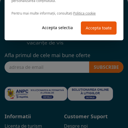
personalizarea conținutului.
Pentru mai multe informații, consultați
Politica cookie
Accepta selectia
Accepta toate
Afla primul de cele mai bune oferte
SUBSCRIBE
Informatii
Customer Suport
Licenta de turism
Despre noi