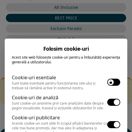
All Inclusive
BEST PRICE
Exclusiv Paradis
Stele 1-5
Folosim cookie-uri
Stele 5-1
Acest site web folosește cookie-uri pentru a îmbunătăți experiența
generală a utilizatorului.
Cookie-uri esentiale
Sunt toate esențiale pentru funcționarea site-ului și
Filtrarea nu a returnat niciun rezultat
trebuie să rămână active în sistemul nostru.
Incearca sa folosesti o cautarea mai generala sau alege
Cookie-uri de analiză
alte fitre.
Sunt cookie-uri anonime prin care analizăm date despre
pagini vizualizate, traseul și acțiunile utilizatorilor în site.
Cookie-uri publicitare
Aceste cookie-uri sunt utile în scopul afișării bannerelor cu
cele mai bune promoții, dar mai ales în adaptarea și