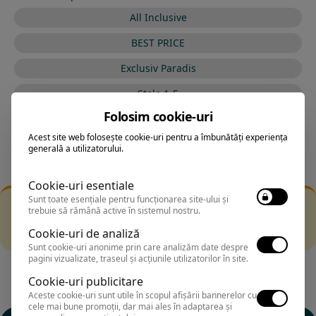
All Inclusive
BEST PRICE
Exclusiv Paradis
Stele 1-5
Folosim cookie-uri
Stele 5-1
Acest site web folosește cookie-uri pentru a îmbunătăți experiența
generală a utilizatorului.
Cookie-uri esentiale
Sunt toate esențiale pentru funcționarea site-ului și
Filtrarea nu a returnat niciun rezultat
trebuie să rămână active în sistemul nostru.
Incearca sa folosesti o cautarea mai generala sau alege
Cookie-uri de analiză
alte fitre.
Sunt cookie-uri anonime prin care analizăm date despre
pagini vizualizate, traseul și acțiunile utilizatorilor în site.
Cookie-uri publicitare
Aceste cookie-uri sunt utile în scopul afișării bannerelor cu
cele mai bune promoții, dar mai ales în adaptarea și