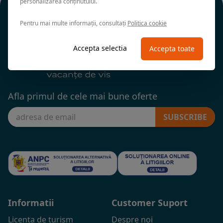
personalizarea conținutului.
Pentru mai multe informații, consultați
Politica cookie
Accepta selectia
Accepta toate
Afla primul de cele mai bune oferte
SUBSCRIBE
Informatii
Customer Suport
Licenta de turism
Despre noi