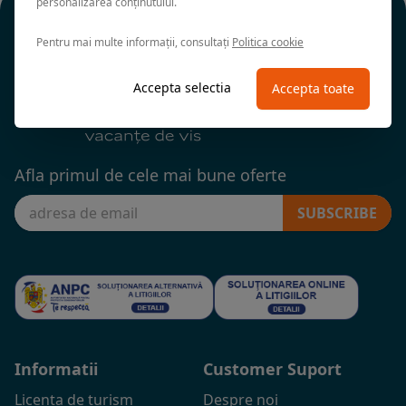
personalizarea conținutului.
Pentru mai multe informații, consultați
Politica cookie
Accepta selectia
Accepta toate
Afla primul de cele mai bune oferte
SUBSCRIBE
Informatii
Customer Suport
Licenta de turism
Despre noi