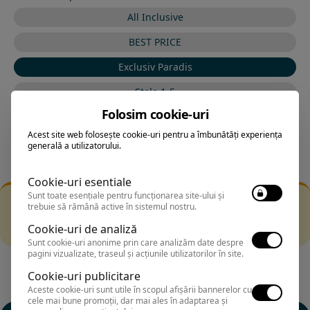
All Inclusive
BEST PRICE
Exclusiv Paradis
Stele 1-5
Folosim cookie-uri
Stele 5-1
Acest site web folosește cookie-uri pentru a îmbunătăți experiența
generală a utilizatorului.
Cookie-uri esentiale
Sunt toate esențiale pentru funcționarea site-ului și
Filtrarea nu a returnat niciun rezultat
trebuie să rămână active în sistemul nostru.
Incearca sa folosesti o cautarea mai generala sau alege
Cookie-uri de analiză
alte fitre.
Sunt cookie-uri anonime prin care analizăm date despre
pagini vizualizate, traseul și acțiunile utilizatorilor în site.
Cookie-uri publicitare
Aceste cookie-uri sunt utile în scopul afișării bannerelor cu
cele mai bune promoții, dar mai ales în adaptarea și