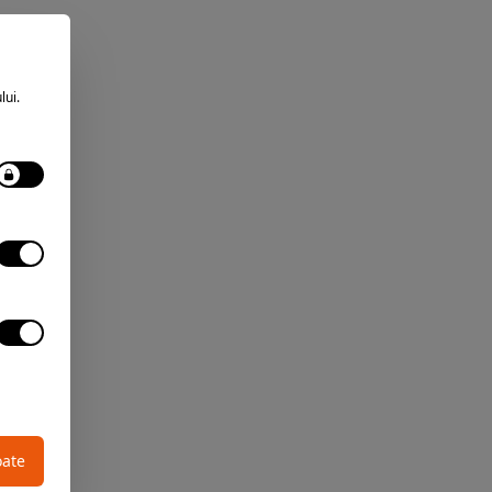
lui.
oate