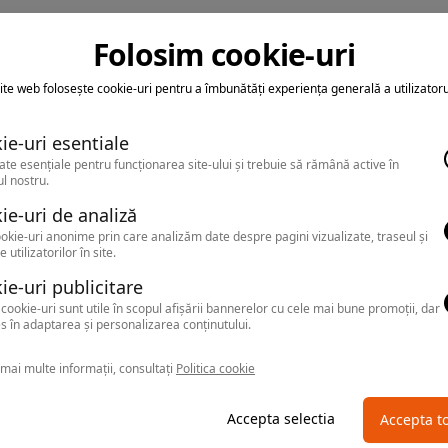
Folosim cookie-uri
ite web folosește cookie-uri pentru a îmbunătăți experiența generală a utilizatoru
ie-uri esentiale
ate esențiale pentru funcționarea site-ului și trebuie să rămână active în
l nostru.
ie-uri de analiză
okie-uri anonime prin care analizăm date despre pagini vizualizate, traseul și
e utilizatorilor în site.
ie-uri publicitare
cookie-uri sunt utile în scopul afișării bannerelor cu cele mai bune promoții, dar
s în adaptarea și personalizarea conținutului.
mai multe informații, consultați
Politica cookie
Accepta selectia
Accepta t