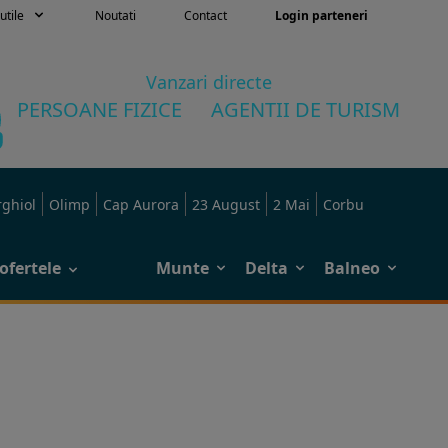
utile
Noutati
Contact
Login parteneri
Vanzari directe
PERSOANE FIZICE
AGENTII DE TURISM
rghiol
Olimp
Cap Aurora
23 August
2 Mai
Corbu
ofertele
Munte
Delta
Balneo