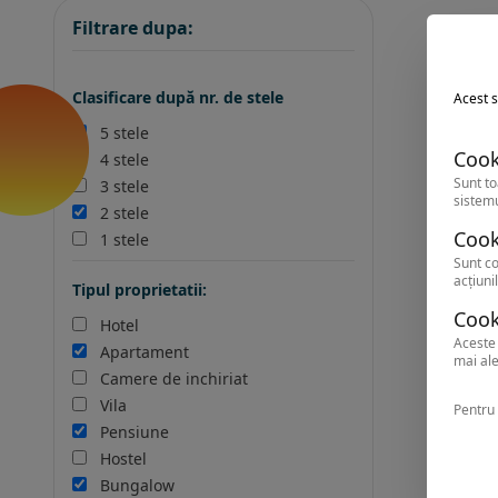
Filtrare dupa:
Clasificare după nr. de stele
Acest s
5 stele
Cook
4 stele
Sunt to
3 stele
sistemu
2 stele
Cook
1 stele
Sunt co
acțiunil
Tipul proprietatii:
Cook
Hotel
Aceste 
Apartament
mai ale
Camere de inchiriat
Vila
Pentru 
Pensiune
Hostel
Bungalow