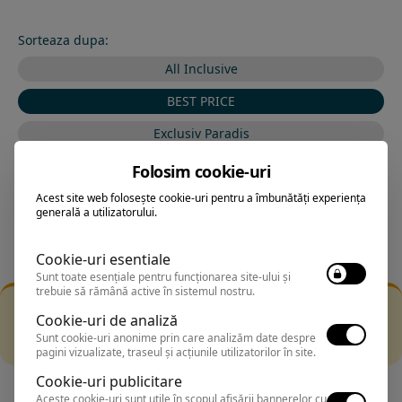
Sorteaza dupa:
All Inclusive
BEST PRICE
Exclusiv Paradis
Stele 1-5
Folosim cookie-uri
Stele 5-1
Acest site web folosește cookie-uri pentru a îmbunătăți experiența
generală a utilizatorului.
Cookie-uri esentiale
Sunt toate esențiale pentru funcționarea site-ului și
trebuie să rămână active în sistemul nostru.
Filtrarea nu a returnat niciun rezultat
Cookie-uri de analiză
Incearca sa folosesti o cautarea mai generala sau alege
Sunt cookie-uri anonime prin care analizăm date despre
alte fitre.
pagini vizualizate, traseul și acțiunile utilizatorilor în site.
Cookie-uri publicitare
Aceste cookie-uri sunt utile în scopul afișării bannerelor cu