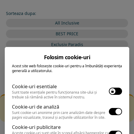
Sorteaza dupa:
All Inclusive
BEST PRICE
Exclusiv Paradis
Stele 1-5
Folosim cookie-uri
Stele 5-1
Acest site web folosește cookie-uri pentru a îmbunătăți experiența
generală a utilizatorului.
Cookie-uri esentiale
Sunt toate esențiale pentru funcționarea site-ului și
trebuie să rămână active în sistemul nostru.
Filtrarea nu a returnat niciun rezultat
Cookie-uri de analiză
Incearca sa folosesti o cautarea mai generala sau alege
Sunt cookie-uri anonime prin care analizăm date despre
alte fitre.
pagini vizualizate, traseul și acțiunile utilizatorilor în site.
Cookie-uri publicitare
Aceste cookie-uri sunt utile în scopul afișării bannerelor cu