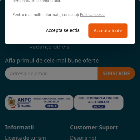
personalizarea conținutului.
Pentru mai multe informații, consultați
Politica cookie
Accepta selectia
Accepta toate
Afla primul de cele mai bune oferte
SUBSCRIBE
Informatii
Customer Suport
Licenta de turism
Despre noi