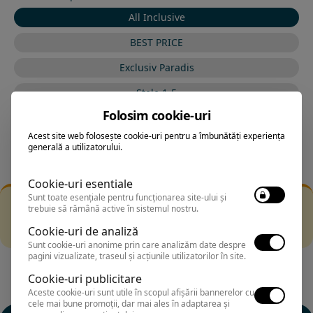
All Inclusive
BEST PRICE
Exclusiv Paradis
Stele 1-5
Folosim cookie-uri
Stele 5-1
Acest site web folosește cookie-uri pentru a îmbunătăți experiența
generală a utilizatorului.
Cookie-uri esentiale
Sunt toate esențiale pentru funcționarea site-ului și
Filtrarea nu a returnat niciun rezultat
trebuie să rămână active în sistemul nostru.
Incearca sa folosesti o cautarea mai generala sau alege
Cookie-uri de analiză
alte fitre.
Sunt cookie-uri anonime prin care analizăm date despre
pagini vizualizate, traseul și acțiunile utilizatorilor în site.
Cookie-uri publicitare
Aceste cookie-uri sunt utile în scopul afișării bannerelor cu
cele mai bune promoții, dar mai ales în adaptarea și