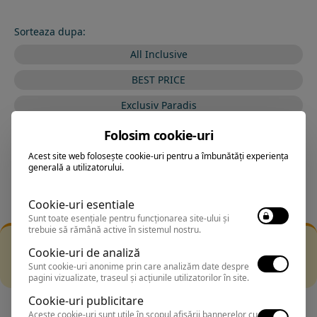
Sorteaza dupa:
All Inclusive
BEST PRICE
Exclusiv Paradis
Stele 1-5
Folosim cookie-uri
Stele 5-1
Acest site web folosește cookie-uri pentru a îmbunătăți experiența
generală a utilizatorului.
Cookie-uri esentiale
Sunt toate esențiale pentru funcționarea site-ului și
trebuie să rămână active în sistemul nostru.
Filtrarea nu a returnat niciun rezultat
Cookie-uri de analiză
Incearca sa folosesti o cautarea mai generala sau alege
Sunt cookie-uri anonime prin care analizăm date despre
alte fitre.
pagini vizualizate, traseul și acțiunile utilizatorilor în site.
Cookie-uri publicitare
Aceste cookie-uri sunt utile în scopul afișării bannerelor cu