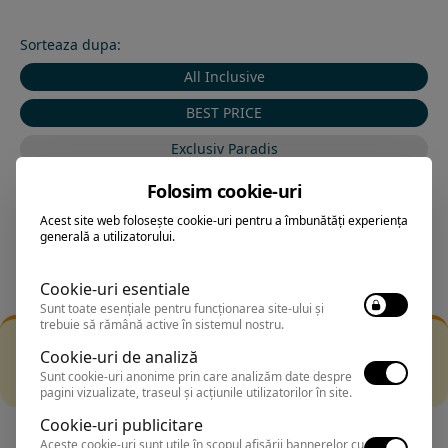
Sorteaza dupa:
All Inclusive
BEST PRICE
Exclusiv Paradis
Stele 1-5
Folosim cookie-uri
Stele 5-1
Acest site web folosește cookie-uri pentru a îmbunătăți experiența
generală a utilizatorului.
Cookie-uri esentiale
Sunt toate esențiale pentru funcționarea site-ului și
trebuie să rămână active în sistemul nostru.
Filtrarea nu a returnat niciun rezultat
Cookie-uri de analiză
Incearca sa folosesti o cautarea mai generala sau alege
Sunt cookie-uri anonime prin care analizăm date despre
alte fitre.
pagini vizualizate, traseul și acțiunile utilizatorilor în site.
Cookie-uri publicitare
Aceste cookie-uri sunt utile în scopul afișării bannerelor cu