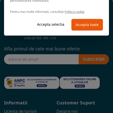
personalizarea conținutului.
Pentru mai multe informații, consultați
Politica cookie
Accepta selectia
Accepta toate
Afla primul de cele mai bune oferte
SUBSCRIBE
Informatii
Customer Suport
Licenta de turism
Despre noi