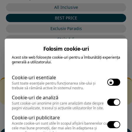
All Inclusive
BEST PRICE
Exclusiv Paradis
Stele 1-5
Folosim cookie-uri
Stele 5-1
Acest site web folosește cookie-uri pentru a îmbunătăți experiența
generală a utilizatorului.
Cookie-uri esentiale
Sunt toate esențiale pentru funcționarea site-ului și
Filtrarea nu a returnat niciun rezultat
trebuie să rămână active în sistemul nostru.
Incearca sa folosesti o cautarea mai generala sau alege
Cookie-uri de analiză
alte fitre.
Sunt cookie-uri anonime prin care analizăm date despre
pagini vizualizate, traseul și acțiunile utilizatorilor în site.
Cookie-uri publicitare
Aceste cookie-uri sunt utile în scopul afișării bannerelor cu
cele mai bune promoții, dar mai ales în adaptarea și