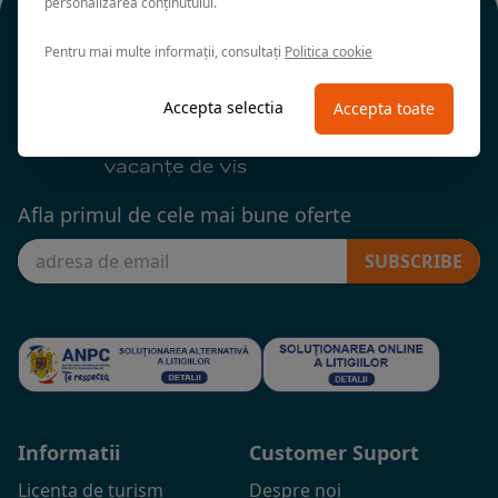
personalizarea conținutului.
Pentru mai multe informații, consultați
Politica cookie
Accepta selectia
Accepta toate
Afla primul de cele mai bune oferte
SUBSCRIBE
Informatii
Customer Suport
Licenta de turism
Despre noi