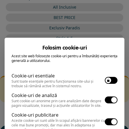
All Inclusive
BEST PRICE
Exclusiv Paradis
Stele 1-5
Folosim cookie-uri
Stele 5-1
Acest site web folosește cookie-uri pentru a îmbunătăți experiența
generală a utilizatorului.
Cookie-uri esentiale
Sunt toate esențiale pentru funcționarea site-ului și
Filtrarea nu a returnat niciun rezultat
trebuie să rămână active în sistemul nostru.
Incearca sa folosesti o cautarea mai generala sau alege
Cookie-uri de analiză
alte fitre.
Sunt cookie-uri anonime prin care analizăm date despre
pagini vizualizate, traseul și acțiunile utilizatorilor în site.
Cookie-uri publicitare
Aceste cookie-uri sunt utile în scopul afișării bannerelor cu
cele mai bune promoții, dar mai ales în adaptarea și