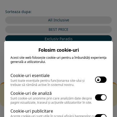
Sorteaza dupa:
All Inclusive
BEST PRICE
Exclusiv Paradis
Stele 1-5
Folosim cookie-uri
Stele 5-1
Acest site web folosește cookie-uri pentru a îmbunătăți experiența
generală a utilizatorului.
Cookie-uri esentiale
Sunt toate esențiale pentru funcționarea site-ului și
trebuie să rămână active în sistemul nostru.
Filtrarea nu a returnat niciun rezultat
Cookie-uri de analiză
Incearca sa folosesti o cautarea mai generala sau alege
Sunt cookie-uri anonime prin care analizăm date despre
alte fitre.
pagini vizualizate, traseul și acțiunile utilizatorilor în site.
Cookie-uri publicitare
Aceste cookie-uri sunt utile în scopul afișării bannerelor cu