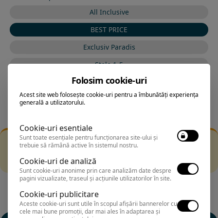
All Inclusive
BEST PRICE
Exclusiv Paradis
Stele 1-5
Folosim cookie-uri
Stele 5-1
Acest site web folosește cookie-uri pentru a îmbunătăți experiența
generală a utilizatorului.
Cookie-uri esentiale
Sunt toate esențiale pentru funcționarea site-ului și
Filtrarea nu a returnat niciun rezultat
trebuie să rămână active în sistemul nostru.
Incearca sa folosesti o cautarea mai generala sau alege
Cookie-uri de analiză
alte fitre.
Sunt cookie-uri anonime prin care analizăm date despre
pagini vizualizate, traseul și acțiunile utilizatorilor în site.
Cookie-uri publicitare
Aceste cookie-uri sunt utile în scopul afișării bannerelor cu
cele mai bune promoții, dar mai ales în adaptarea și