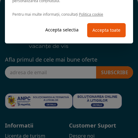
personalizarea conținutului.
Pentru mai multe informații, consultați
Politica cookie
Accepta selectia
Accepta toate
Afla primul de cele mai bune oferte
SUBSCRIBE
Informatii
Customer Suport
Licenta de turism
Despre noi