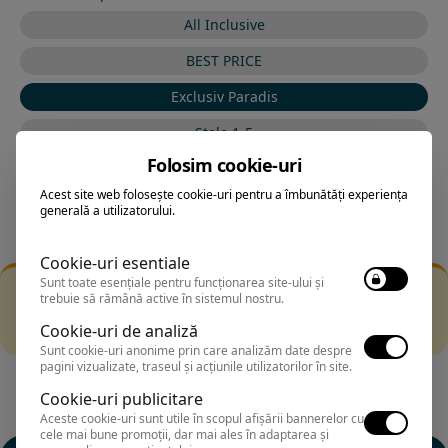
All Inclusive
BEST PRICE
Exclusiv Paradis
Stele 1-5
Folosim cookie-uri
Stele 5-1
Acest site web folosește cookie-uri pentru a îmbunătăți experiența
generală a utilizatorului.
Cookie-uri esentiale
Sunt toate esențiale pentru funcționarea site-ului și
Filtrarea nu a returnat niciun rezultat
trebuie să rămână active în sistemul nostru.
Incearca sa folosesti o cautarea mai generala sau alege
Cookie-uri de analiză
alte fitre.
Sunt cookie-uri anonime prin care analizăm date despre
pagini vizualizate, traseul și acțiunile utilizatorilor în site.
Cookie-uri publicitare
Aceste cookie-uri sunt utile în scopul afișării bannerelor cu
cele mai bune promoții, dar mai ales în adaptarea și