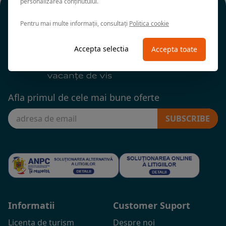
personalizarea conținutului.
Pentru mai multe informații, consultați
Politica cookie
Accepta selectia
Accepta toate
Afla primul de cele mai bune oferte
SUBSCRIBE
Informatii
Customer Suport
Licenta de turism
Despre noi