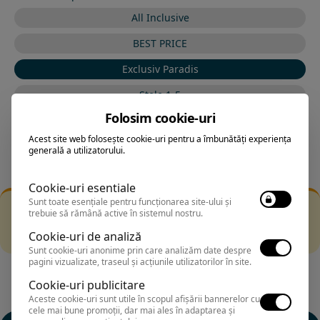
All Inclusive
BEST PRICE
Exclusiv Paradis
Stele 1-5
Folosim cookie-uri
Stele 5-1
Acest site web folosește cookie-uri pentru a îmbunătăți experiența
generală a utilizatorului.
Cookie-uri esentiale
Sunt toate esențiale pentru funcționarea site-ului și
Filtrarea nu a returnat niciun rezultat
trebuie să rămână active în sistemul nostru.
Incearca sa folosesti o cautarea mai generala sau alege
Cookie-uri de analiză
alte fitre.
Sunt cookie-uri anonime prin care analizăm date despre
pagini vizualizate, traseul și acțiunile utilizatorilor în site.
Cookie-uri publicitare
Aceste cookie-uri sunt utile în scopul afișării bannerelor cu
cele mai bune promoții, dar mai ales în adaptarea și