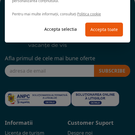
personalizarea conținutului.
Pentru mai multe informații, consultați
Politica cookie
Accepta selectia
Accepta toate
Afla primul de cele mai bune oferte
SUBSCRIBE
Informatii
Customer Suport
Licenta de turism
Despre noi