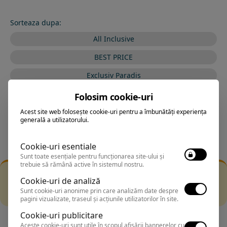
Sorteaza dupa:
All Inclusive
BEST PRICE
Exclusiv Paradis
Stele 1-5
Folosim cookie-uri
Stele 5-1
Acest site web folosește cookie-uri pentru a îmbunătăți experiența
generală a utilizatorului.
Cookie-uri esentiale
Sunt toate esențiale pentru funcționarea site-ului și
trebuie să rămână active în sistemul nostru.
Filtrarea nu a returnat niciun rezultat
Cookie-uri de analiză
Incearca sa folosesti o cautarea mai generala sau alege
Sunt cookie-uri anonime prin care analizăm date despre
alte fitre.
pagini vizualizate, traseul și acțiunile utilizatorilor în site.
Cookie-uri publicitare
Aceste cookie-uri sunt utile în scopul afișării bannerelor cu