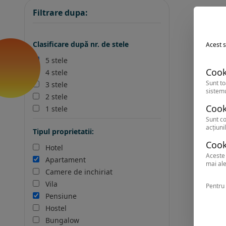
Filtrare dupa:
Clasificare după nr. de stele
Acest s
5 stele
Cook
4 stele
Sunt to
3 stele
sistemu
2 stele
Cook
1 stele
Sunt co
acțiunil
Tipul proprietatii:
Cook
Hotel
Aceste 
Apartament
mai ale
Camere de inchiriat
Vila
Pentru 
Pensiune
Hostel
Bungalow