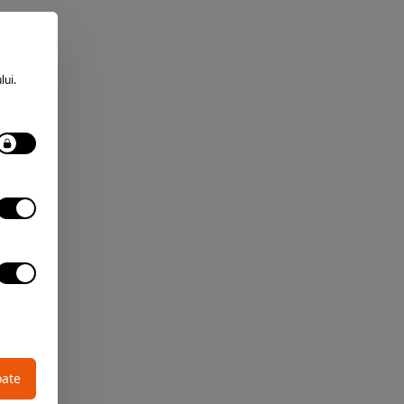
lui.
oate