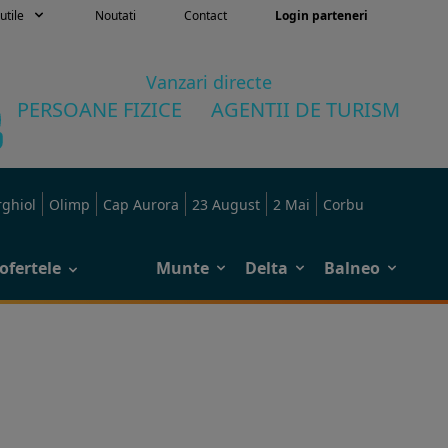
utile
Noutati
Contact
Login parteneri
Vanzari directe
PERSOANE FIZICE
AGENTII DE TURISM
rghiol
Olimp
Cap Aurora
23 August
2 Mai
Corbu
ofertele
Munte
Delta
Balneo