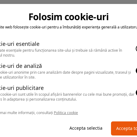
Folosim cookie-uri
ite web folosește cookie-uri pentru a îmbunătăți experiența generală a utilizatoru
ie-uri esentiale
ate esențiale pentru funcționarea site-ului și trebuie să rămână active în
l nostru.
ie-uri de analiză
okie-uri anonime prin care analizăm date despre pagini vizualizate, traseul și
e utilizatorilor în site.
ie-uri publicitare
cookie-uri sunt utile în scopul afișării bannerelor cu cele mai bune promoții, dar
s în adaptarea și personalizarea conținutului.
mai multe informații, consultați
Politica cookie
Accepta selectia
Accepta t