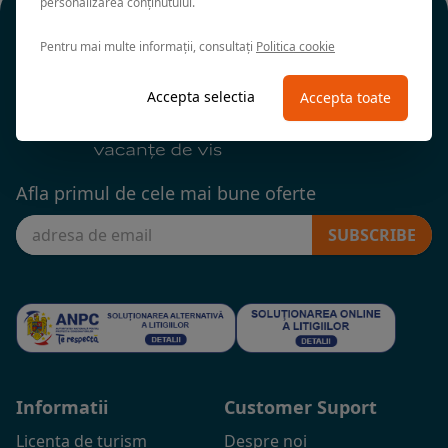
personalizarea conținutului.
Pentru mai multe informații, consultați
Politica cookie
Accepta selectia
Accepta toate
Afla primul de cele mai bune oferte
SUBSCRIBE
Informatii
Customer Suport
Licenta de turism
Despre noi