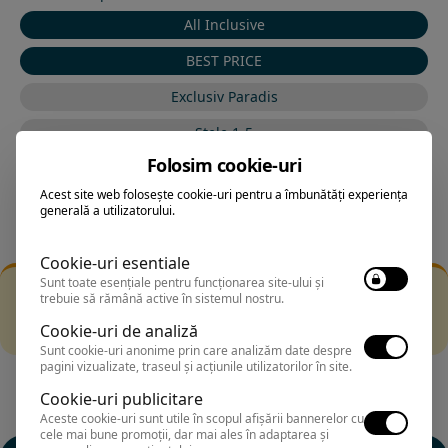
All Inclusive
BEST PRICE
Exclusiv Paradis
Stele 1-5
Folosim cookie-uri
Stele 5-1
Acest site web folosește cookie-uri pentru a îmbunătăți experiența
generală a utilizatorului.
Cookie-uri esentiale
Sunt toate esențiale pentru funcționarea site-ului și
Filtrarea nu a returnat niciun rezultat
trebuie să rămână active în sistemul nostru.
Incearca sa folosesti o cautarea mai generala sau alege
Cookie-uri de analiză
alte fitre.
Sunt cookie-uri anonime prin care analizăm date despre
pagini vizualizate, traseul și acțiunile utilizatorilor în site.
Cookie-uri publicitare
Aceste cookie-uri sunt utile în scopul afișării bannerelor cu
cele mai bune promoții, dar mai ales în adaptarea și