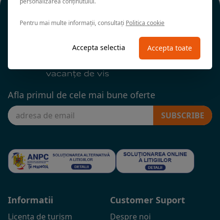
personalizarea conținutului.
Pentru mai multe informații, consultați
Politica cookie
Accepta selectia
Accepta toate
Afla primul de cele mai bune oferte
SUBSCRIBE
Informatii
Customer Suport
Licenta de turism
Despre noi