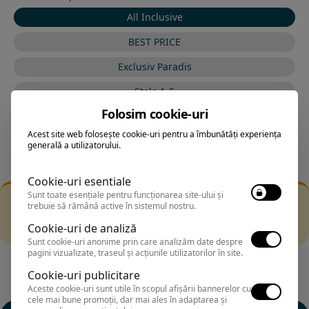
All Inclusive
BEST PRICE
Exclusiv Paradis
Stele 1-5
Folosim cookie-uri
Stele 5-1
Acest site web folosește cookie-uri pentru a îmbunătăți experiența
generală a utilizatorului.
Cookie-uri esentiale
Sunt toate esențiale pentru funcționarea site-ului și
Filtrarea nu a returnat niciun rezultat
trebuie să rămână active în sistemul nostru.
Incearca sa folosesti o cautarea mai generala sau alege
Cookie-uri de analiză
alte fitre.
Sunt cookie-uri anonime prin care analizăm date despre
pagini vizualizate, traseul și acțiunile utilizatorilor în site.
Cookie-uri publicitare
Aceste cookie-uri sunt utile în scopul afișării bannerelor cu
cele mai bune promoții, dar mai ales în adaptarea și