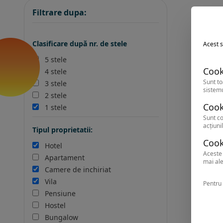
Filtrare dupa:
Clasificare după nr. de stele
Acest s
5 stele
Cook
4 stele
Sunt to
3 stele
sistemu
2 stele
Cook
1 stele
Sunt co
acțiunil
Tipul proprietatii:
Cook
Hotel
Aceste 
Apartament
mai ale
Camere de inchiriat
Vila
Pentru 
Pensiune
Hostel
Bungalow