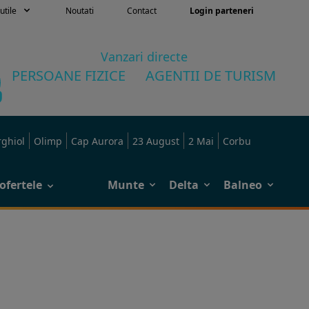
utile
Noutati
Contact
Login parteneri
Vanzari directe
PERSOANE FIZICE
AGENTII DE TURISM
rghiol
Olimp
Cap Aurora
23 August
2 Mai
Corbu
ofertele
Munte
Delta
Balneo