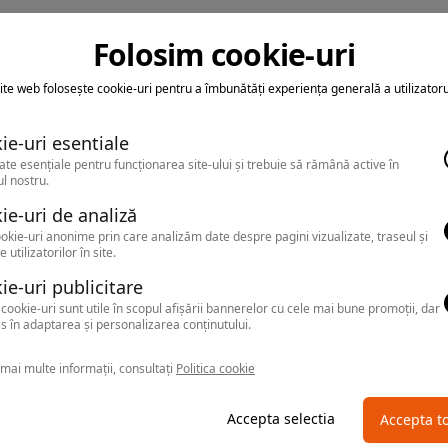
Folosim cookie-uri
ite web folosește cookie-uri pentru a îmbunătăți experiența generală a utilizatoru
ie-uri esentiale
ate esențiale pentru funcționarea site-ului și trebuie să rămână active în
l nostru.
ie-uri de analiză
okie-uri anonime prin care analizăm date despre pagini vizualizate, traseul și
e utilizatorilor în site.
ie-uri publicitare
cookie-uri sunt utile în scopul afișării bannerelor cu cele mai bune promoții, dar
s în adaptarea și personalizarea conținutului.
mai multe informații, consultați
Politica cookie
Accepta selectia
Accepta t