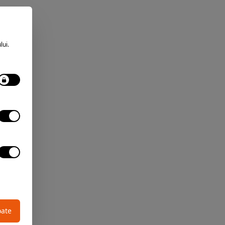
lui.
oate