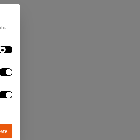
lui.
oate