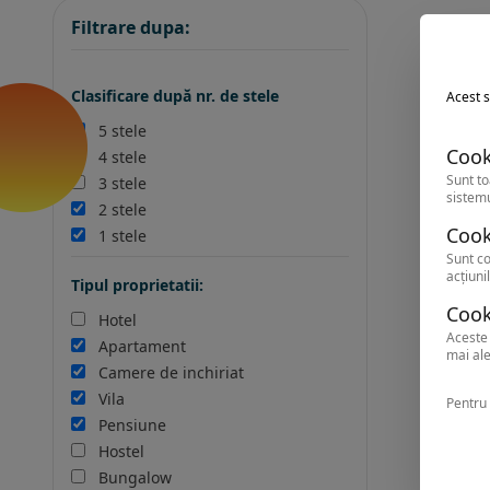
Filtrare dupa:
Clasificare după nr. de stele
Acest s
5 stele
Cook
4 stele
Sunt to
3 stele
sistemu
2 stele
Cook
1 stele
Sunt co
acțiunil
Tipul proprietatii:
Cook
Hotel
Aceste 
Apartament
mai ale
Camere de inchiriat
Vila
Pentru 
Pensiune
Hostel
Bungalow