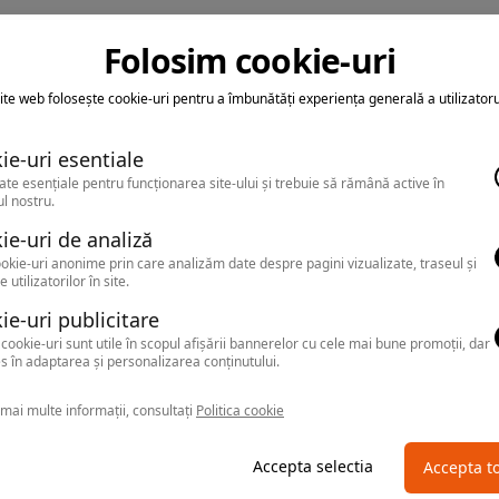
Folosim cookie-uri
ite web folosește cookie-uri pentru a îmbunătăți experiența generală a utilizatoru
ie-uri esentiale
ate esențiale pentru funcționarea site-ului și trebuie să rămână active în
l nostru.
ie-uri de analiză
okie-uri anonime prin care analizăm date despre pagini vizualizate, traseul și
e utilizatorilor în site.
ie-uri publicitare
cookie-uri sunt utile în scopul afișării bannerelor cu cele mai bune promoții, dar
s în adaptarea și personalizarea conținutului.
mai multe informații, consultați
Politica cookie
Accepta selectia
Accepta t