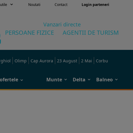
utile
Noutati
Contact
Login parteneri
Vanzari directe
PERSOANE FIZICE
AGENTII DE TURISM
rghiol
Olimp
Cap Aurora
23 August
2 Mai
Corbu
ofertele
Munte
Delta
Balneo