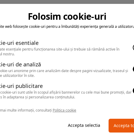
Folosim cookie-uri
ite web folosește cookie-uri pentru a îmbunătăți experiența generală a utilizatoru
ie-uri esentiale
ate esențiale pentru funcționarea site-ului și trebuie să rămână active în
l nostru.
ie-uri de analiză
okie-uri anonime prin care analizăm date despre pagini vizualizate, traseul și
e utilizatorilor în site.
ie-uri publicitare
cookie-uri sunt utile în scopul afișării bannerelor cu cele mai bune promoții, dar
s în adaptarea și personalizarea conținutului.
mai multe informații, consultați
Politica cookie
Accepta selectia
Accepta t