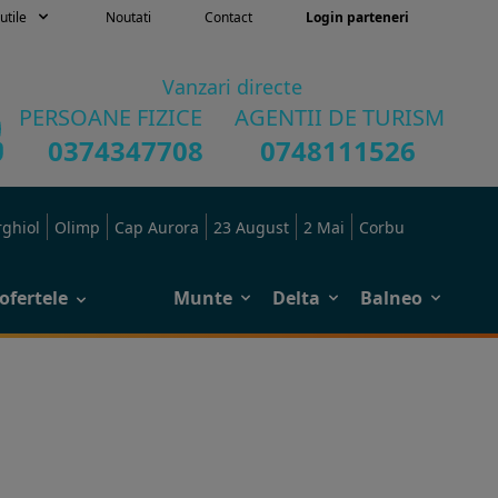
utile
Noutati
Contact
Login parteneri
Vanzari directe
PERSOANE FIZICE
AGENTII DE TURISM
0374347708
0748111526
rghiol
Olimp
Cap Aurora
23 August
2 Mai
Corbu
ofertele
Munte
Delta
Balneo