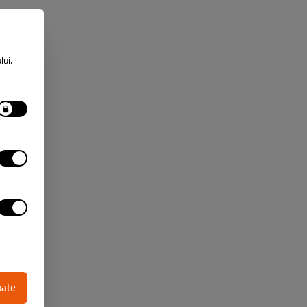
lui.
oate