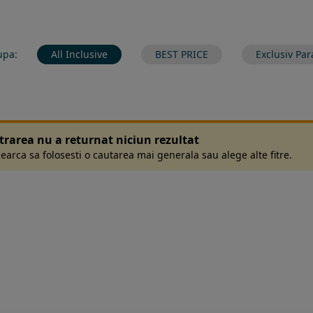
upa:
All Inclusive
BEST PRICE
Exclusiv Par
ltrarea nu a returnat niciun rezultat
earca sa folosesti o cautarea mai generala sau alege alte fitre.