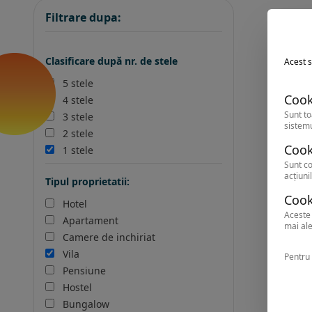
Filtrare dupa:
Clasificare după nr. de stele
Acest s
5 stele
Cook
4 stele
Sunt to
3 stele
sistemu
2 stele
Cook
1 stele
Sunt co
acțiunil
Tipul proprietatii:
Cook
Hotel
Aceste 
Apartament
mai ale
Camere de inchiriat
Vila
Pentru 
Pensiune
Hostel
Bungalow