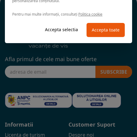
personalizarea conținutului.
Pentru mai multe informații, consultați
Politica cookie
Accepta selectia
Accepta toate
Afla primul de cele mai bune oferte
SUBSCRIBE
Informatii
Customer Suport
Licenta de turism
Despre noi