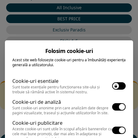
All Inclusive
BEST PRICE
Exclusiv Paradis
Stele 1-5
Folosim cookie-uri
Stele 5-1
Acest site web folosește cookie-uri pentru a îmbunătăți experiența
generală a utilizatorului.
Cookie-uri esentiale
Sunt toate esențiale pentru funcționarea site-ului și
Filtrarea nu a returnat niciun rezultat
trebuie să rămână active în sistemul nostru.
Incearca sa folosesti o cautarea mai generala sau alege
Cookie-uri de analiză
alte fitre.
Sunt cookie-uri anonime prin care analizăm date despre
pagini vizualizate, traseul și acțiunile utilizatorilor în site.
Cookie-uri publicitare
Aceste cookie-uri sunt utile în scopul afișării bannerelor cu
cele mai bune promoții, dar mai ales în adaptarea și