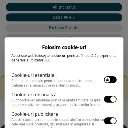
All Inclusive
BEST PRICE
Exclusiv Paradis
Stele 1-5
Folosim cookie-uri
Stele 5-1
Acest site web folosește cookie-uri pentru a îmbunătăți experiența
generală a utilizatorului.
Cookie-uri esentiale
Sunt toate esențiale pentru funcționarea site-ului și
Filtrarea nu a returnat niciun rezultat
trebuie să rămână active în sistemul nostru.
Incearca sa folosesti o cautarea mai generala sau alege
Cookie-uri de analiză
alte fitre.
Sunt cookie-uri anonime prin care analizăm date despre
pagini vizualizate, traseul și acțiunile utilizatorilor în site.
Cookie-uri publicitare
Aceste cookie-uri sunt utile în scopul afișării bannerelor cu
cele mai bune promoții, dar mai ales în adaptarea și