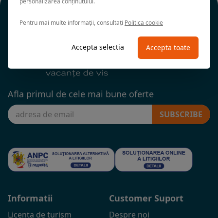
personalizarea conținutului.
Pentru mai multe informații, consultați
Politica cookie
Accepta selectia
Accepta toate
Afla primul de cele mai bune oferte
SUBSCRIBE
Informatii
Customer Suport
Licenta de turism
Despre noi