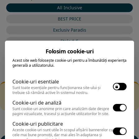
All Inclusive
BEST PRICE
Exclusiv Paradis
Stele 1-5
Folosim cookie-uri
Stele 5-1
Acest site web folosește cookie-uri pentru a îmbunătăți experiența
generală a utilizatorului.
Cookie-uri esentiale
Sunt toate esențiale pentru funcționarea site-ului și
Filtrarea nu a returnat niciun rezultat
trebuie să rămână active în sistemul nostru.
Incearca sa folosesti o cautarea mai generala sau alege
Cookie-uri de analiză
alte fitre.
Sunt cookie-uri anonime prin care analizăm date despre
pagini vizualizate, traseul și acțiunile utilizatorilor în site.
Cookie-uri publicitare
Aceste cookie-uri sunt utile în scopul afișării bannerelor cu
cele mai bune promoții, dar mai ales în adaptarea și