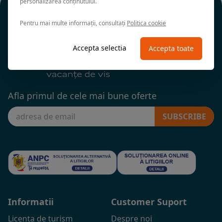
personalizarea conținutului.
Pentru mai multe informații, consultați
Politica cookie
Accepta selectia
Accepta toate
Afla primul de cele mai bune oferte
SUBSCRIBE
Informatii
Customer Suport
Licenta de turism
Despre noi