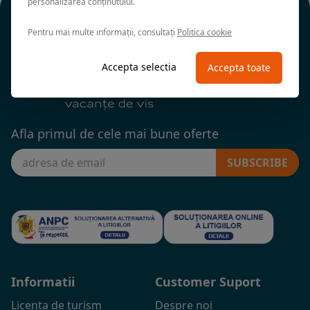
personalizarea conținutului.
Pentru mai multe informații, consultați
Politica cookie
Accepta selectia
Accepta toate
Afla primul de cele mai bune oferte
SUBSCRIBE
Informatii
Customer Suport
Licenta de turism
Despre noi