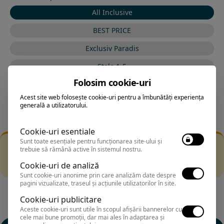
All Inclusive
BEST PRICE
Exclusiv Paradis
Stele 1-5
Folosim cookie-uri
Stele 5-1
Acest site web folosește cookie-uri pentru a îmbunătăți experiența
generală a utilizatorului.
Cookie-uri esentiale
Sunt toate esențiale pentru funcționarea site-ului și
Filtrarea nu a returnat niciun rezultat
trebuie să rămână active în sistemul nostru.
Incearca sa folosesti o cautarea mai generala sau alege
Cookie-uri de analiză
alte fitre.
Sunt cookie-uri anonime prin care analizăm date despre
pagini vizualizate, traseul și acțiunile utilizatorilor în site.
Cookie-uri publicitare
Aceste cookie-uri sunt utile în scopul afișării bannerelor cu
cele mai bune promoții, dar mai ales în adaptarea și