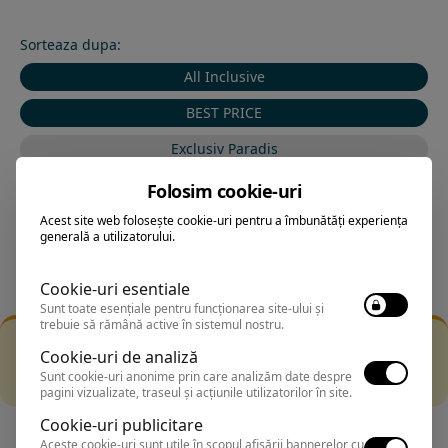
Sorteaza dupa:
All Inclusive
BEST PRICE
Exclusiv Paradis
Stele 1-5
Folosim cookie-uri
Stele 5-1
Acest site web folosește cookie-uri pentru a îmbunătăți experiența
generală a utilizatorului.
Cookie-uri esentiale
Sunt toate esențiale pentru funcționarea site-ului și
trebuie să rămână active în sistemul nostru.
Filtrarea nu a returnat niciun rezultat
Cookie-uri de analiză
Incearca sa folosesti o cautarea mai generala sau alege
Sunt cookie-uri anonime prin care analizăm date despre
alte fitre.
pagini vizualizate, traseul și acțiunile utilizatorilor în site.
Cookie-uri publicitare
Aceste cookie-uri sunt utile în scopul afișării bannerelor cu