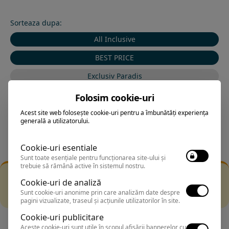
Sorteaza dupa:
All Inclusive
BEST PRICE
Exclusiv Paradis
Stele 1-5
Folosim cookie-uri
Stele 5-1
Acest site web folosește cookie-uri pentru a îmbunătăți experiența
generală a utilizatorului.
Cookie-uri esentiale
Sunt toate esențiale pentru funcționarea site-ului și
trebuie să rămână active în sistemul nostru.
Filtrarea nu a returnat niciun rezultat
Cookie-uri de analiză
Incearca sa folosesti o cautarea mai generala sau alege
Sunt cookie-uri anonime prin care analizăm date despre
alte fitre.
pagini vizualizate, traseul și acțiunile utilizatorilor în site.
Cookie-uri publicitare
Aceste cookie-uri sunt utile în scopul afișării bannerelor cu