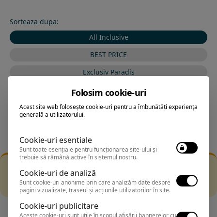
Sorteaza dupa:
All Inclusive
BEST PRICE
Exclusiv Paradis
Stele 1-5
Folosim cookie-uri
Stele 5-1
Acest site web folosește cookie-uri pentru a îmbunătăți experiența
generală a utilizatorului.
Cookie-uri esentiale
Sunt toate esențiale pentru funcționarea site-ului și
trebuie să rămână active în sistemul nostru.
Filtrarea nu a returnat niciun rezultat
Cookie-uri de analiză
Incearca sa folosesti o cautarea mai generala sau alege
Sunt cookie-uri anonime prin care analizăm date despre
alte fitre.
pagini vizualizate, traseul și acțiunile utilizatorilor în site.
Cookie-uri publicitare
Aceste cookie-uri sunt utile în scopul afișării bannerelor cu