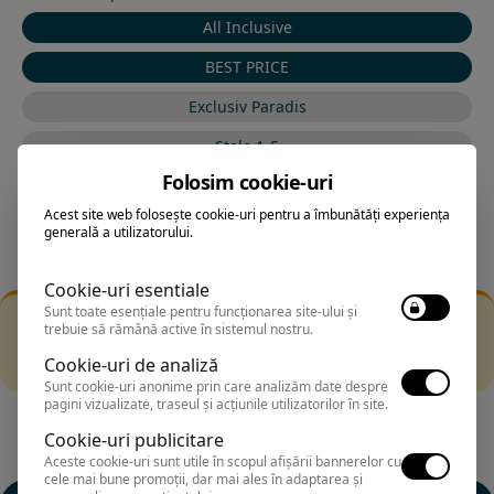
All Inclusive
BEST PRICE
Exclusiv Paradis
Stele 1-5
Folosim cookie-uri
Stele 5-1
Acest site web folosește cookie-uri pentru a îmbunătăți experiența
generală a utilizatorului.
Cookie-uri esentiale
Sunt toate esențiale pentru funcționarea site-ului și
Filtrarea nu a returnat niciun rezultat
trebuie să rămână active în sistemul nostru.
Incearca sa folosesti o cautarea mai generala sau alege
Cookie-uri de analiză
alte fitre.
Sunt cookie-uri anonime prin care analizăm date despre
pagini vizualizate, traseul și acțiunile utilizatorilor în site.
Cookie-uri publicitare
Aceste cookie-uri sunt utile în scopul afișării bannerelor cu
cele mai bune promoții, dar mai ales în adaptarea și