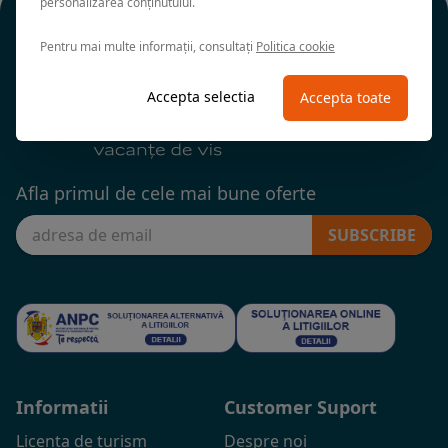
personalizarea conținutului.
Pentru mai multe informații, consultați
Politica cookie
Accepta selectia
Accepta toate
Afla primul de cele mai bune oferte
SUBSCRIBE
Informatii
Customer Suport
Licenta de turism
Despre noi