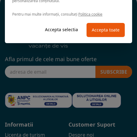
personalizarea conținutului.
Pentru mai multe informații, consultați
Politica cookie
Accepta selectia
Accepta toate
Afla primul de cele mai bune oferte
SUBSCRIBE
Informatii
Customer Suport
Licenta de turism
Despre noi