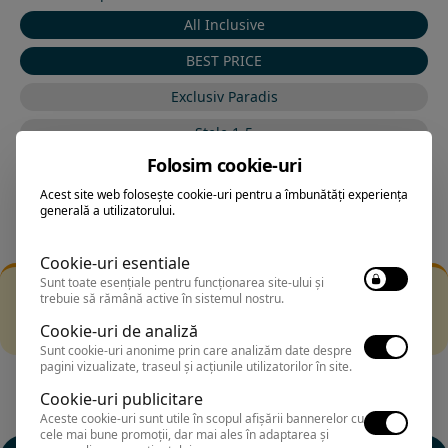
All Inclusive
BEST PRICE
Exclusiv Paradis
Stele 1-5
Folosim cookie-uri
Stele 5-1
Acest site web folosește cookie-uri pentru a îmbunătăți experiența
generală a utilizatorului.
Cookie-uri esentiale
Sunt toate esențiale pentru funcționarea site-ului și
Filtrarea nu a returnat niciun rezultat
trebuie să rămână active în sistemul nostru.
Incearca sa folosesti o cautarea mai generala sau alege
Cookie-uri de analiză
alte fitre.
Sunt cookie-uri anonime prin care analizăm date despre
pagini vizualizate, traseul și acțiunile utilizatorilor în site.
Cookie-uri publicitare
Aceste cookie-uri sunt utile în scopul afișării bannerelor cu
cele mai bune promoții, dar mai ales în adaptarea și