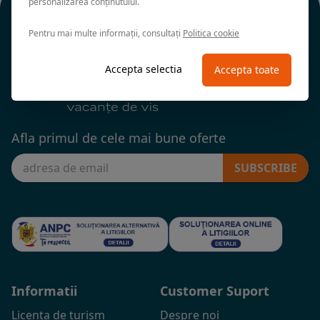
personalizarea conținutului.
Pentru mai multe informații, consultați
Politica cookie
Accepta selectia
Accepta toate
Afla primul de cele mai bune oferte
SUBSCRIBE
Informatii
Customer Suport
Licenta de turism
Despre noi