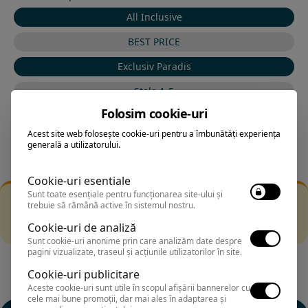
All Inclusive
BEST PRICE
Exclusiv Paradis
Stele 1-5
Folosim cookie-uri
Stele 5-1
Acest site web folosește cookie-uri pentru a îmbunătăți experiența
generală a utilizatorului.
Cookie-uri esentiale
Sunt toate esențiale pentru funcționarea site-ului și
Filtrarea nu a returnat niciun rezultat
trebuie să rămână active în sistemul nostru.
Incearca sa folosesti o cautarea mai generala sau alege
Cookie-uri de analiză
alte fitre.
Sunt cookie-uri anonime prin care analizăm date despre
pagini vizualizate, traseul și acțiunile utilizatorilor în site.
Cookie-uri publicitare
Aceste cookie-uri sunt utile în scopul afișării bannerelor cu
cele mai bune promoții, dar mai ales în adaptarea și