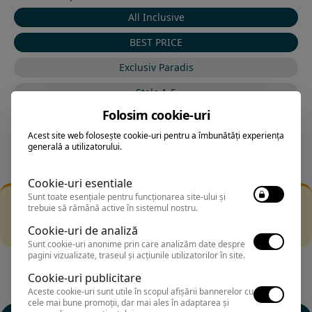
All Inclusive
BEST PRICE
Exclusiv Paradis
Stele 1-5
Folosim cookie-uri
Stele 5-1
Acest site web folosește cookie-uri pentru a îmbunătăți experiența
generală a utilizatorului.
Cookie-uri esentiale
Sunt toate esențiale pentru funcționarea site-ului și
Filtrarea nu a returnat niciun rezultat
trebuie să rămână active în sistemul nostru.
Incearca sa folosesti o cautarea mai generala sau alege
Cookie-uri de analiză
alte fitre.
Sunt cookie-uri anonime prin care analizăm date despre
pagini vizualizate, traseul și acțiunile utilizatorilor în site.
Cookie-uri publicitare
Aceste cookie-uri sunt utile în scopul afișării bannerelor cu
cele mai bune promoții, dar mai ales în adaptarea și