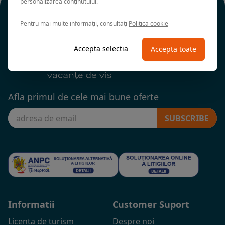
personalizarea conținutului.
Pentru mai multe informații, consultați
Politica cookie
Accepta selectia
Accepta toate
Afla primul de cele mai bune oferte
SUBSCRIBE
Informatii
Customer Suport
Licenta de turism
Despre noi