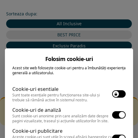
Sorteaza dupa:
All Inclusive
BEST PRICE
Exclusiv Paradis
Stele 1-5
Folosim cookie-uri
Stele 5-1
Acest site web folosește cookie-uri pentru a îmbunătăți experiența
generală a utilizatorului.
Cookie-uri esentiale
Sunt toate esențiale pentru funcționarea site-ului și
trebuie să rămână active în sistemul nostru.
Filtrarea nu a returnat niciun rezultat
Cookie-uri de analiză
Incearca sa folosesti o cautarea mai generala sau alege
Sunt cookie-uri anonime prin care analizăm date despre
alte fitre.
pagini vizualizate, traseul și acțiunile utilizatorilor în site.
Cookie-uri publicitare
Aceste cookie-uri sunt utile în scopul afișării bannerelor cu