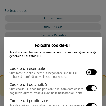
Sorteaza dupa:
All Inclusive
BEST PRICE
Exclusiv Paradis
Stele 1-5
Folosim cookie-uri
Stele 5-1
Acest site web folosește cookie-uri pentru a îmbunătăți experiența
generală a utilizatorului.
Cookie-uri esentiale
Sunt toate esențiale pentru funcționarea site-ului și
trebuie să rămână active în sistemul nostru.
Filtrarea nu a returnat niciun rezultat
Cookie-uri de analiză
Incearca sa folosesti o cautarea mai generala sau alege
Sunt cookie-uri anonime prin care analizăm date despre
alte fitre.
pagini vizualizate, traseul și acțiunile utilizatorilor în site.
Cookie-uri publicitare
Aceste cookie-uri sunt utile în scopul afișării bannerelor cu